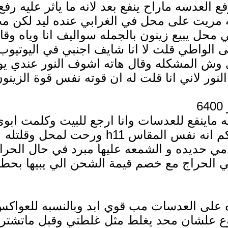
ع العدسه ماراح ينفع بعد لانه ما ياثر عليه رفع
سه مريت على محل في الغرابي عنده ليد لكن م
حل يبيع زينون بالجمله سواليف انا وياه وقا
 الواطي قلت لا انا شايف اجنبي في اليوتيوب
 وش المشكله وقال هاته اشوف النور عندي يو
ر لاني انا قلت له ان قوته نفس قوة الزينو
 ماينفع للعدسات وانا ارجع للبيت وكلمت ابو
اليوم قلتله بركبه على موترك تاهو 2010 بحكم انه نفس المقاس h11 ورحت لمحل وقلتله
امي حديده و الشمعه عليها مبرد في حال الحرا
 في الحراج مع خصم قيمة الشحن الي يبيها بحط
اه على العدسات مب قوي ابد وبالنسبه للعواك
ضوع علشان محد يغلط مثل غلطتي وقبل ماتشتر