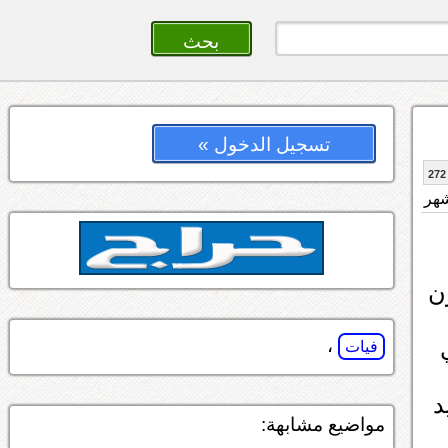
تسجيل الدخول »
272
ن
ني
،
فيات
د
مواضيع مشابهة: