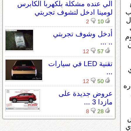
الي عنده مشكلة بلكهربا الكابرس
ب
لومينا ادخل لتشوف تجربتي
ل
2
10
أدخل وشوف تجربتي
م
.. ...
ن
12
57
تقنية LED في سيارات
ي
...
12
50
ره
عروض جديدة على
مازدا 3 ...
8
28
س
ي