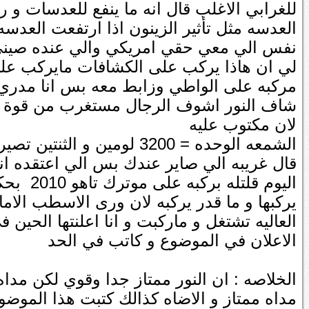
للغرابي الاغلب قال انه ما ينفع للعدسات و رف
العدسه مثل تأثير الزينون اذا ارتفعت العد
نفس الي معي حقي امريكي والي عنده صيني م
لي ان هاذا يركب على الكشافات مايركب على
مركبه على الواطي وزابط معه بس انا مدري
شاف النور اشوف الرجال مستغرب من قوة النو
لان مكتوب عليه
الشمعه الوحده = 3200 لومين و الثنتين تصير 6400
قال غريبه الي صاير عندك بس الي اعتقده انه
يركبها و ما قدر يركبه لان ورى الاسطب الام
العاليه تشتغل و ماركبت و انا اعلنتها الحين
الاعلان في الموضوع و كاتب في الحد
الخلاصه : ان النور ممتاز جدا وقوي لكن مد
مداه ممتاز و الاضاه كذالك كتبت هذا المو