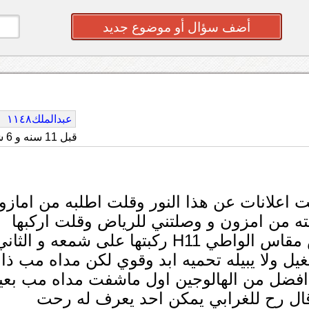
أضف سؤال أو موضوع جديد
عبدالملك١١٤٨
قبل 11 سنه و 6 شهر
ت اعلانات عن هذا النور وقلت اطلبه من امازو
 من امزون و وصلتني للرياض وقلت اركبها
بنفسي على سيارتي الالتيما 13 وطلبت نفس مقاس الواطي H11 ركبتها على شمعه و الثا
يل ولا يبيله تحميه ابد وقوي لكن مداه مب ذا
افضل من الهالوجين اول ماشفت مداه مب بعي
ل رح للغرابي يمكن احد يعرف له رحت