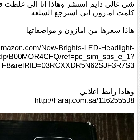
شي غالي دايم استشر وهاذا انا الي غلطت فيه 
كلمت امازون اني استرجع السلعه
هاذا سعرها من امازون و مواصفاتها
amazon.com/New-Brights-LED-Headlight-
/dp/B00MOR4CFQ/ref=pd_sim_sbs_e_1?
TF8&refRID=03RCXXDR5N62SJF3R7S3
وهاذا رابط اعلاني
http://haraj.com.sa/116255508