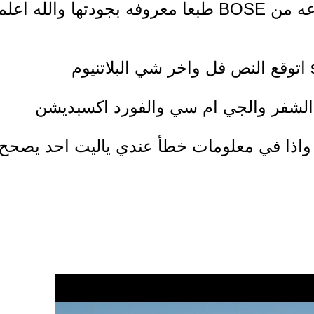
الفل كامل راح تتوفر بشاشه 8 انش 13 سماعه من BOSE طبعا معروفه بجودتها والله اعل
الشفر والجي ام سي والفورد اكسبديشن
ا واذا في معلومات خطأ عندي ياليت احد يصحح