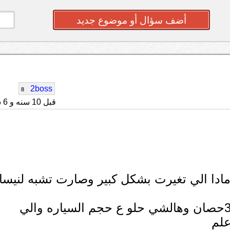
أضف سؤال أو موضوع جديد
2boss
8
قبل 10 سنه و 6 شهر
ادا الي تغيرت بشكل كبير وصارت تشبه لنيسا
طبعا راح تتوفر بمكينه وحده 5.6 v8 بقوه 390حصان وهالشي حلو ع حجم السياره والي
اعلم