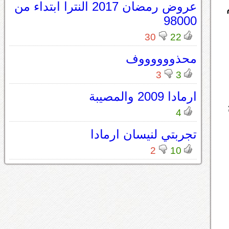
م
عروض رمضان 2017 النترا ابتداء من
98000
30
22
محذووووووف
3
3
ارمادا 2009 والمصيبة
4
تجربتي لنيسان ارمادا
2
10