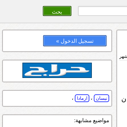
تسجيل الدخول »
ن
،
،
نيسان
ارمادا
مواضيع مشابهة: