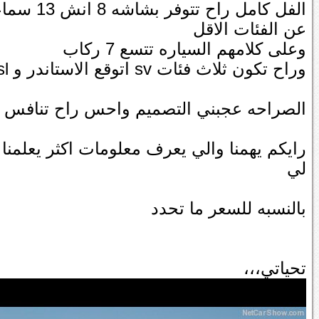
عن الفئات الاقل
وعلى كلامهم السياره تتسع 7 ركاب
وراح تكون ثلاث فئات sv اتوقع الاستاندر و sl اتوقع النص فل واخر شي البلاتنيوم
الصراحه عجبني التصميم واحس راح تنافس 
رايكم يهمنا والي يعرف معلومات اكثر يعلمن
لي
بالنسبه للسعر ما تحدد
تحياتي،،،