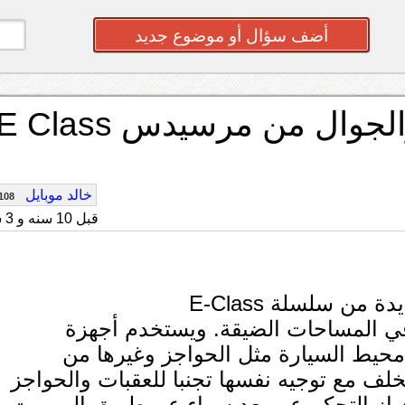
أضف سؤال أو موضوع جديد
نظام الركن الآلي بالريموت والجوال من مرسيدس  Class
خالد موبايل
108
قبل 10 سنه و 3 شهر
ن سلسلة E-Class
ي المساحات الضيقة. ويستخدم أجهزة
يط السيارة مثل الحواجز وغيرها من
خلف مع توجيه نفسها تجنبا للعقبات والحواجز
هاز التحكم عن بعد سواء عن طريق الريموت