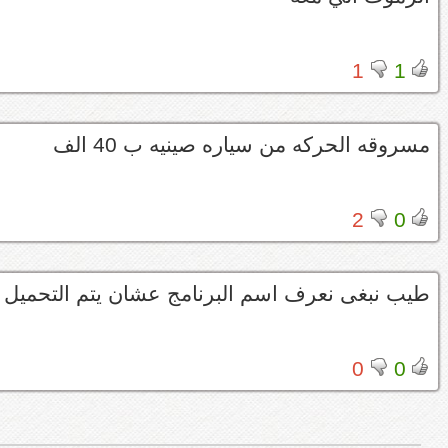
1
1
مسروقه الحركه من سياره صينيه ب 40 الف
2
0
طيب نبغى نعرف اسم البرنامج عشان يتم التحميل م
0
0