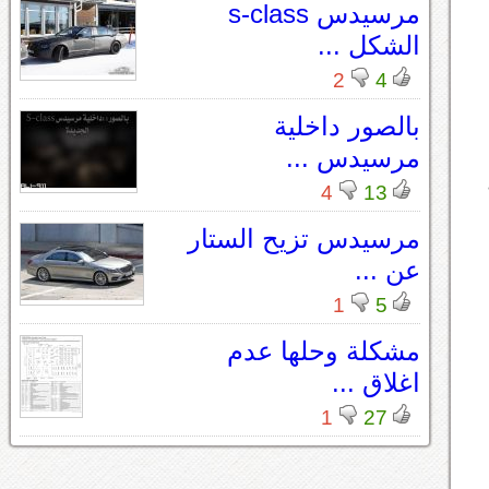
مرسيدس s-class
الشكل ...
2
4
بالصور داخلية
مرسيدس ...
4
13
مرسيدس تزيح الستار
عن ...
1
5
مشكلة وحلها عدم
اغلاق ...
1
27