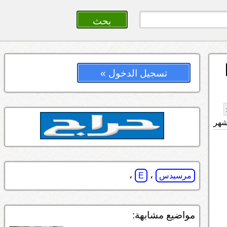
E
تسجيل الدخول »
،
،
مرسيدس
E
مواضيع مشابهة: