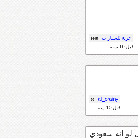
عربة للسيارات
1665
قبل 10 سنه
al_orainy
56
قبل 10 سنه
 سعرها 300 الف ريال لو انه سعودي