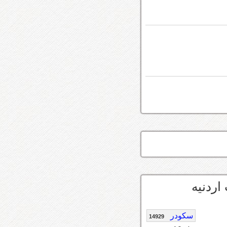
اردنيه
سكودر
14929