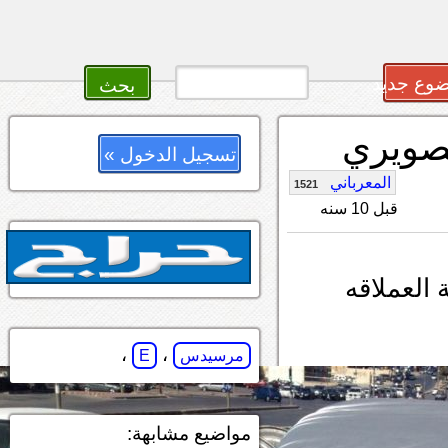
وع جديد
تسجيل الدخول »
المعرباني
1521
قبل 10 سنه
 العملاقه
،
،
مرسيدس
E
مواضيع مشابهة: