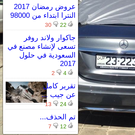
عروض رمضان 2017
النترا ابتداء من 98000
30
22
جاكوار ولاند روفر
تسعى لإنشاء مصنع في
السعودية في حلول
2017
2
4
تقرير كامل
عن جيب ...
13
24
تم الحذف...
7
12