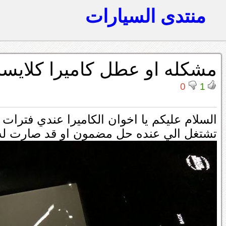
منتدى السيارات
مشكله او عطل كاميرا كلايسلر s300 2015 كراي
0
1
السلام عليكم يا اخوان الكاميرا عندي فترا
تشتغل الي عنده حل مضمون او قد صارت له ا