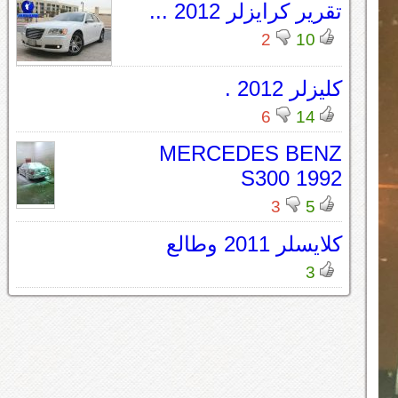
تقرير كرايزلر 2012 ...
2
10
كليزلر 2012 .
6
14
MERCEDES BENZ
S300 1992
3
5
كلايسلر 2011 وطالع
3