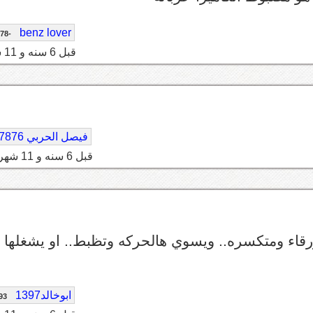
benz lover
-78
قبل 6 سنه و 11 شهر
فيصل الحربي 7876
قبل 6 سنه و 11 شهر
رقاء ومتكسره.. ويسوي هالحركه وتظبط.. او يشغلها
ابوخالد1397
93