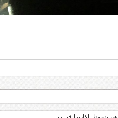
هو مضبوط الكاميرا خربانة