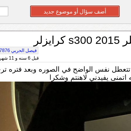
أضف سؤال أو موضوع جديد
زلر
فيصل الحربي 7876
قبل 6 سنه و 11 شهر
ت تتعطل نفس الواضح في الصوره وبعد فتره تر
تمنى يفيدني لاهنتم وشكرا