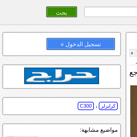
تسجيل الدخول »
4
جع
،
كرايزلر
C300
مواضيع مشابهة: