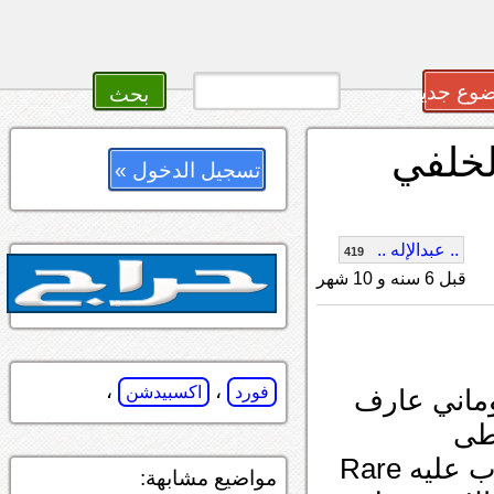
وع جديد
لخلفي
تسجيل الدخول »
.. عبدالإله ..
419
قبل 6 سنه و 10 شهر
،
،
فورد
اكسبيدشن
وماني عارف
طى
ازرار المكيف اوتوماتيك وفيه ضغاط مكتوب عليه Rare
مواضيع مشابهة: