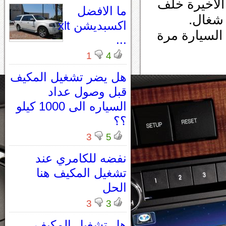
الاخيرة خلف
ما الافضل
 شغال.
اكسبديشن xlt
السيارة مرة
...
1
4
هل يضر تشغيل المكيف
قبل وصول عداد
السياره الى 1000 كيلو
؟؟
3
5
نفضه للكامري عند
تشغيل المكيف هنا
الحل
3
3
هل تشغيل المكيف