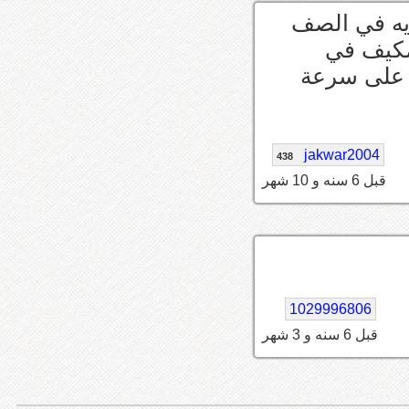
التكايه في الصف
نّه تشغل المكيف في
 على سرعة
jakwar2004
438
قبل 6 سنه و 10 شهر
1029996806
قبل 6 سنه و 3 شهر