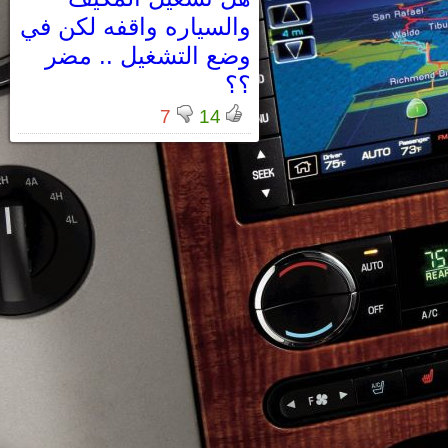
والسياره واقفه لكن في
وضع التشغيل .. مضر
؟؟
7
14