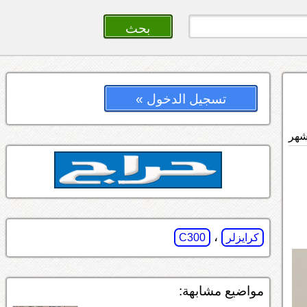
تسجيل الدخول »
،
كرايزلر
C300
مواضيع مشابهة: