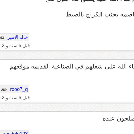
اصمه بجنب الكراج بالضبط
خالد الامير
193
قبل 6 سنه و 2 شهر
لله على شغلهم في الصناعية القديمه موقعهم
rooo7_q
289
قبل 6 سنه و 2 شهر
صلحون عنده
abcdefg123