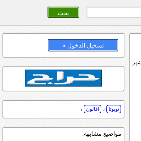
تسجيل الدخول »
،
،
تويوتا
افالون
مواضيع مشابهة: