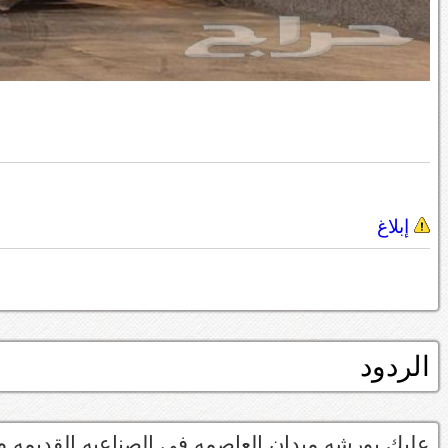
إبلاغ
الردود
عليك بورشه ميدان العاصمه في الصناعيه القديمه م