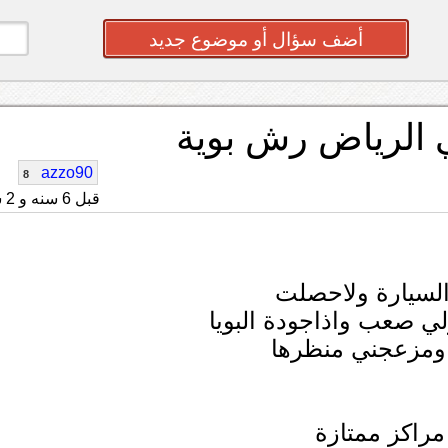
أضف سؤال أو موضوع جديد
الرياض رش بوية
azzo90
8
قبل 6 سنه و 2 شهر
سيارة ولاحصلت
ي صعب واذاجودة البويا
 ومزعجني منظرها
مراكز ممتازة