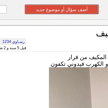
أضف سؤال أو موضوع جديد
يف
رسـاوي 1234
قبل 5 سنه و 2 شهر
 المكيف من فرار
و الكهرب فيدوني تكفون