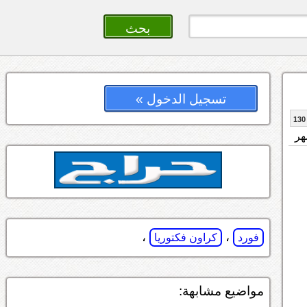
تسجيل الدخول »
130
،
،
فورد
كراون فكتوريا
مواضيع مشابهة: