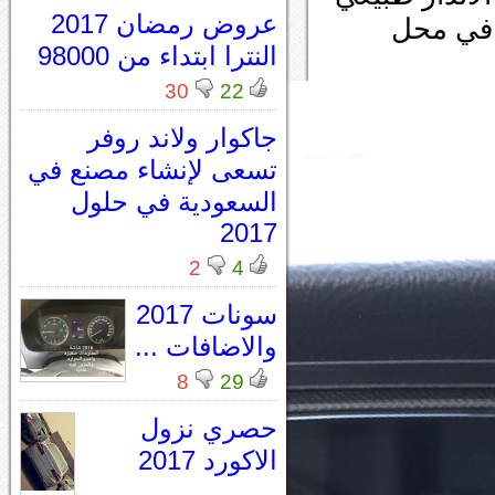
عروض رمضان 2017
في محل
النترا ابتداء من 98000
30
22
جاكوار ولاند روفر
تسعى لإنشاء مصنع في
السعودية في حلول
2017
2
4
سونات 2017
والاضافات ...
8
29
حصري نزول
الاكورد 2017
...