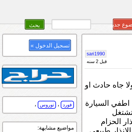
وع جديد
تسجيل الدخول »
sari1990
قبل 2 سنه
ستاندر ولا جاه حادث او
ا اطفي السيارة
،
،
فورد
توروس
 تشتغل
ار الحزام
مواضيع مشابهة:
لانذار طبيعي