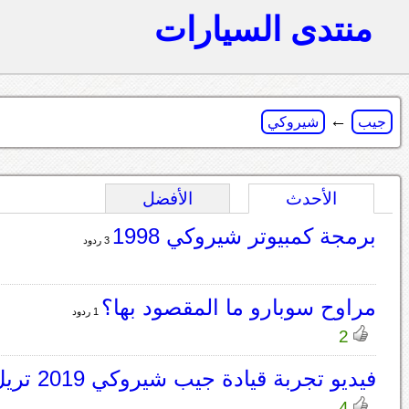
منتدى السيارات
←
جيب
شيروكي
الأحدث
الأفضل
برمجة كمبيوتر شيروكي 1998
3 ردود
مراوح سوبارو ما المقصود بها؟
1 ردود
2
فيديو تجربة قيادة جيب شيروكي 2019 تريل هوك
4