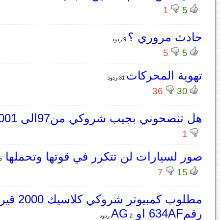
1
5
حادث مروري ؟
9 ردود
5
5
تهوية المحركات
31 ردود
36
30
هل تنصحوني بجيب شروكي من97الى 2001
1
صور لسيارات لن تتكرر في قوتها وتحملها
15 
7
15
مطلوب كمبيوتر
رقم634AF او AG
2 ردود