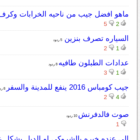
ماهو افضل جيب من ناحيه الخرابات وكرف
5
2
السياره تصرف بنزين
5 ردود
2
1
عدادات الطبلون طافيه
8 ردود
3
1
جيب كومباس 2016 ينفع للمدينة والسفر
8 ردود
2
4
صوت فالدفرنش
10 ردود
1
الي عنده خبره بالشروكي او الدبل بشكل 