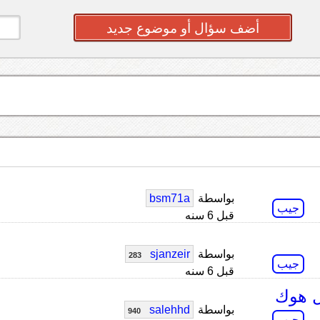
أضف سؤال أو موضوع جديد
بواسطة
bsm71a
جيب
قبل 6 سنه
بواسطة
sjanzeir
283
جيب
قبل 6 سنه
بواسطة
salehhd
940
جيب