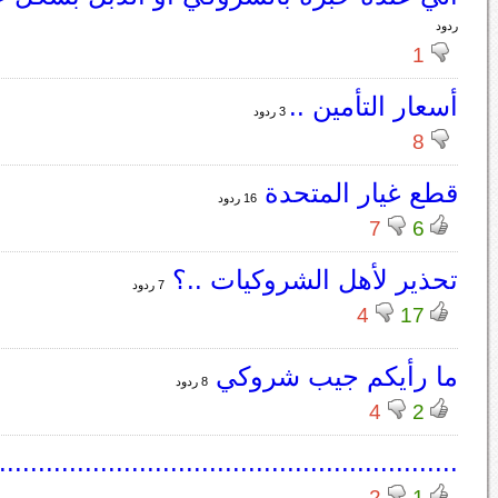
ردود
1
أسعار التأمين ..
3 ردود
8
قطع غيار المتحدة
16 ردود
7
6
تحذير لأهل الشروكيات ..؟
7 ردود
4
17
ما رأيكم جيب شروكي
8 ردود
4
2
...........................................................
2
1