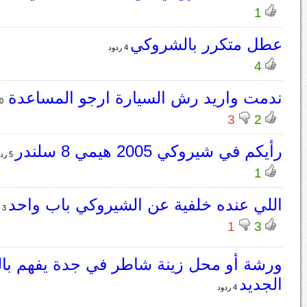
1
عطل متكرر بالشروكي
4 ردود
4
ندمت واريد رش السيارة ارجو المساعدة
10 
3
2
رأيكم في شيروكي 2005 هيمي 8 سلندر
5 ردود
1
اللي عنده خلفية عن الشيروكي باب واحد
3 ردود
1
3
ورشة أو محل زينة شاطر في جدة يفهم با
الجديد
4 ردود