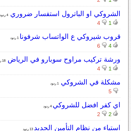
الشروكي او الباترول استفسار ضروري
4 ردود
4
1
قروب شيروكي ع الواتساب شرفونا
1 ردود
6
4
ورشة تركيب مراوح سوبارو في الرياض
18 ردود
4
1
مشكلة في الشروكي
1 ردود
5
اي كفر افضل للشروكي
4 ردود
2
2
استياء من نظام التأمين الجديد
13 ردود