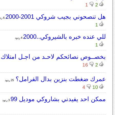
1
2
هل تنصحوني بجيب شروكي 2001-2000
6 ردود
1
للي عنده خبره بالشيروكي..2000
4 ردود
1
بخصــوص نصائحكم لاحـد من اجـل امتلاك
16
2
عمرك ضغطت بنزين بدال الفرامل؟
25 ردود
4
10
ممكن احد يفيدني بشاروكي موديل 99
3 ردود