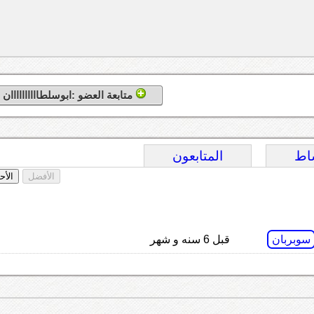
متابعة العضو :ابوسلطاااااااااان
اط
المتابعون
الأفضل
الأح
سوبربان
قبل 6 سنه و شهر