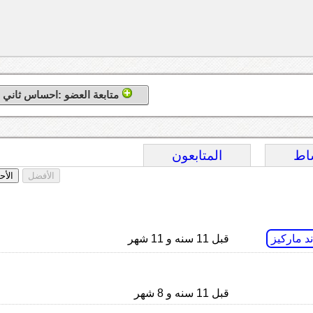
متابعة العضو :احساس ثاني
اط
المتابعون
الأفضل
الأح
د ماركيز
قبل 11 سنه و 11 شهر
قبل 11 سنه و 8 شهر