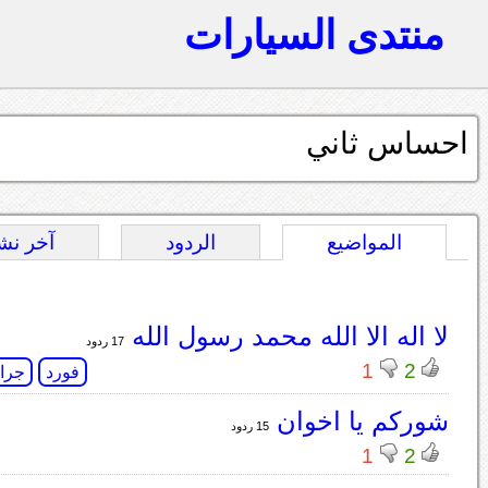
منتدى السيارات
احساس ثاني
المواضيع
الردود
آخر نش
لا اله الا الله محمد رسول الله
17 ردود
1
2
فورد
جران
شوركم يا اخوان
15 ردود
1
2