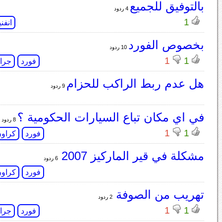
بالتوفيق للجميع
4 ردود
1
انفن
بخصوص الفورد
10 ردود
1
1
فورد
جران
هل عدم ربط الراكب للحزام
9 ردود
في اي مكان تباع السيارات الحكومية ؟
8 ردود
1
1
فورد
كراون
مشكلة في قير الماركيز 2007
6 ردود
فورد
كراون
تهريب من الصوفة
2 ردود
1
1
فورد
جران