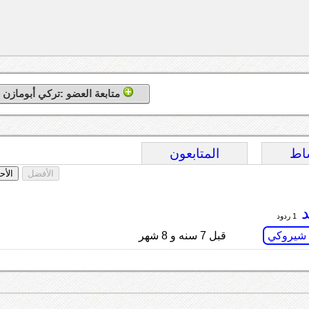
متابعة العضو :تركي أبومازن
اط
المتابعون
الأفضل
الأح
د
1 ردود
 شيروكي
قبل 7 سنه و 8 شهر