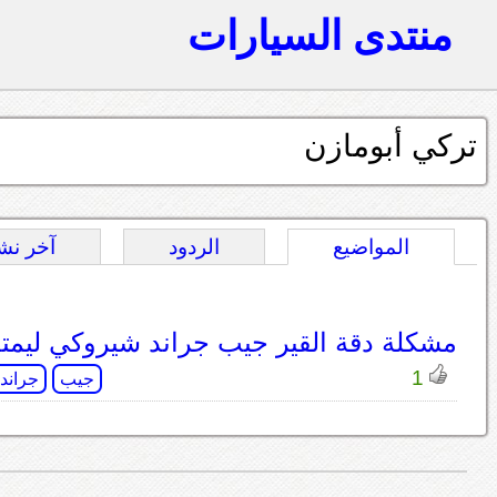
منتدى السيارات
تركي أبومازن
المواضيع
الردود
آخر نش
مشكلة دقة القير جيب جراند شيروكي ليمت
1
جيب
جراند