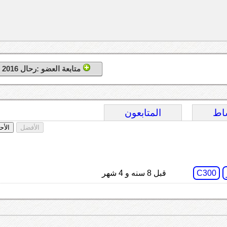
متابعة العضو :رحال 2016
اط
المتابعون
الأفضل
الأح
C300
قبل 8 سنه و 4 شهر