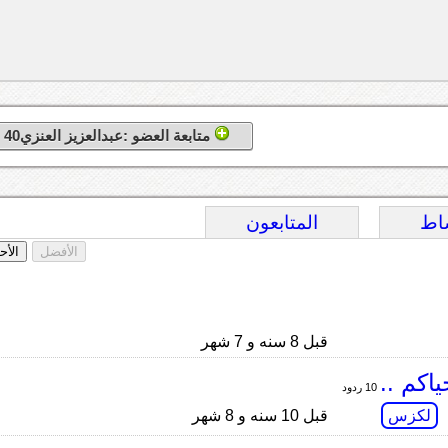
متابعة العضو :عبدالعزيز العنزي40
اط
المتابعون
الأفضل
الأح
قبل 8 سنه و 7 شهر
اكم ..
10 ردود
لكزس
قبل 10 سنه و 8 شهر