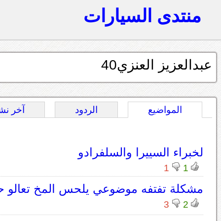
منتدى السيارات
عبدالعزيز العنزي40
المواضيع
الردود
آخر نش
لخبراء السييرا والسلفرادو
1
1
مشكلة تفتفه موضوعي يلحس المخ تعالو حي
3
2