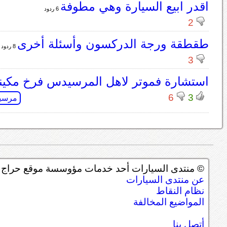
اقدر ابيع السيارة وهي مطوفة
6 ردود
2
طقطقة ورجة الدركسون وأسئلة أخرى
8 ردود
3
استشارة فموتر لاهل المرسيدس فرخ مكينة 0
6
3
مرسي
© منتدى السيارات أحد خدمات مؤوسسة موقع حراج ل
عن منتدى السيارات
نظام النقاط
المواضيع المخالفة
أتصل بنا