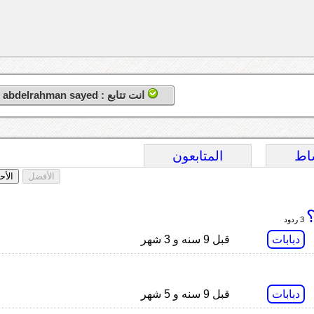
انت تتابع : abdelrahman sayed
اط
المتابعون
الأفضل
الأح
؟
3 ردود
دبابات
قبل 9 سنه و 3 شهر
دبابات
قبل 9 سنه و 5 شهر