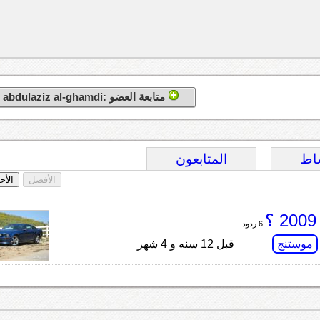
متابعة العضو :abdulaziz al-ghamdi
اط
المتابعون
الأفضل
الأح
6 ردود
موستنج
قبل 12 سنه و 4 شهر