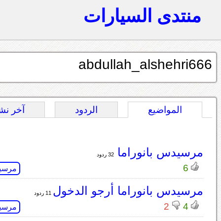
منتدى السيارات
abdullah_alshehri666
المواضيع
الردود
آخر نش
مرسيدس بانوراما
32 ردود
6
مرسي
مرسيدس بانوراما أرجو الدخول
11 ردود
2
4
مرسي