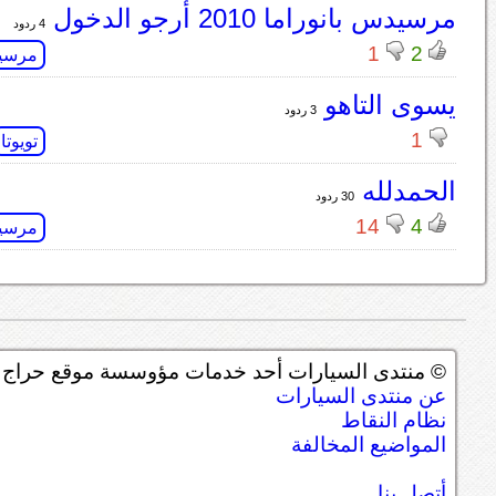
مرسيدس بانوراما 2010 أرجو الدخول
4 ردود
1
2
مرسي
يسوى التاهو
3 ردود
1
تويوتا
الحمدلله
30 ردود
14
4
مرسي
© منتدى السيارات أحد خدمات مؤوسسة موقع حراج ل
عن منتدى السيارات
نظام النقاط
المواضيع المخالفة
أتصل بنا