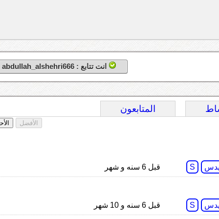
انت تتابع : abdullah_alshehri666
اط
المتابعون
الأفضل
الأح
دس
S
قبل 6 سنه و شهر
دس
S
قبل 6 سنه و 10 شهر