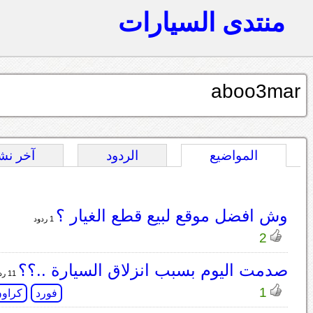
منتدى السيارات
aboo3mar
المواضيع
الردود
آخر نش
وش افضل موقع لبيع قطع الغيار ؟
1 ردود
2
صدمت اليوم بسبب انزلاق السيارة ..؟؟
11 ردود
1
فورد
كراون