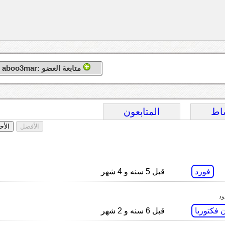
متابعة العضو :aboo3mar
اط
المتابعون
الأفضل
الأح
فورد
قبل 5 سنه و 4 شهر
 فكتوريا
قبل 6 سنه و 2 شهر