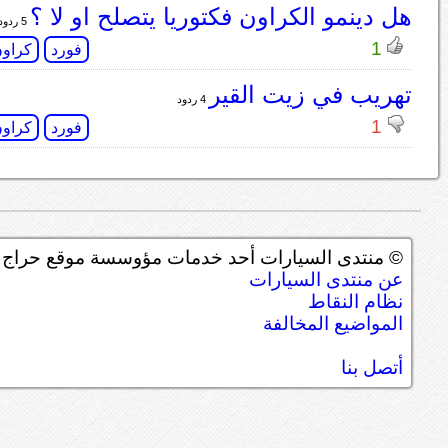
هل دينمو الكراون فكتوريا يتصلح او لا ؟
5 ردود
1
فورد
كراون
تهريب في زيت القير
4 ردود
1
فورد
كراون
© منتدى السيارات أحد خدمات مؤوسسة موقع حراج ل
عن منتدى السيارات
نظام النقاط
المواضيع المخالفة
أتصل بنا