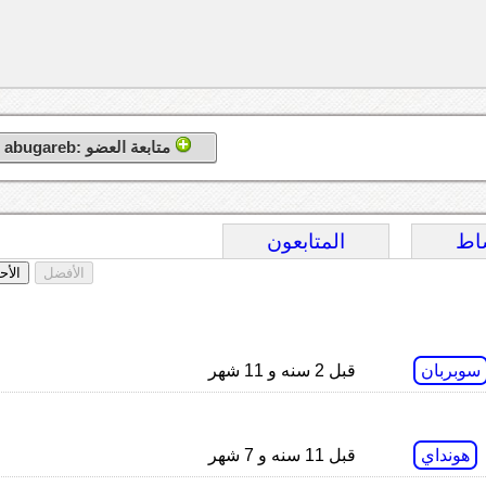
متابعة العضو :abugareb
اط
المتابعون
الأفضل
الأح
سوبربان
قبل 2 سنه و 11 شهر
هونداي
قبل 11 سنه و 7 شهر