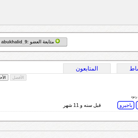
متابعة العضو :abukhalid_9
اط
المتابعون
الأفضل
الأح
باجيرو
قبل سنه و 11 شهر