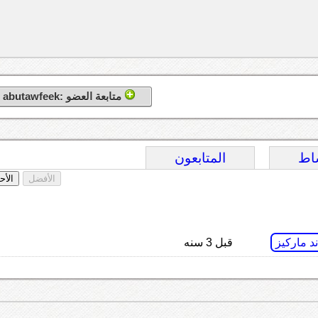
متابعة العضو :abutawfeek
اط
المتابعون
الأفضل
الأح
د ماركيز
قبل 3 سنه