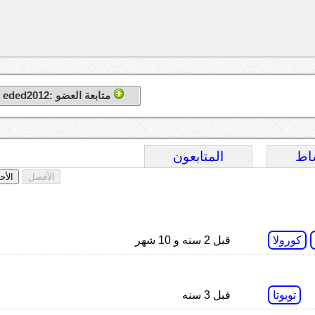
متابعة العضو :eded2012
اط
المتابعون
الأفضل
الأح
كورولا
قبل 2 سنه و 10 شهر
تويوتا
قبل 3 سنه