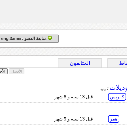
متابعة العضو :eng.3amer
اط
المتابعون
الأفضل
الأح
ديلات
7 ردود
كابريس
قبل 13 سنه و 8 شهر
همر
قبل 13 سنه و 9 شهر