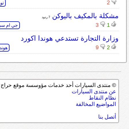
2
توي
مشكلة بالمكيف باليوكن
7 ردود
3
1
جي ام س
وزارة التجارة تستدعي هوندا اكورد
9
2
هوندا
© منتدى السيارات أحد خدمات مؤوسسة موقع حراج ل
عن منتدى السيارات
نظام النقاط
المواضيع المخالفة
أتصل بنا