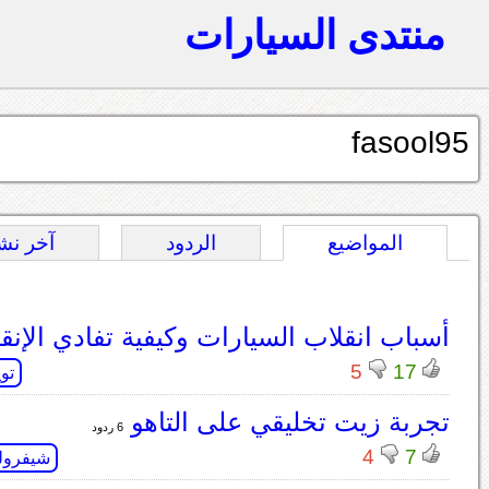
منتدى السيارات
fasool95
المواضيع
الردود
آخر نش
أسباب انقلاب السيارات وكيفية تفادي الإنق
5
17
توي
تجربة زيت تخليقي على التاهو
6 ردود
4
7
شيفرول