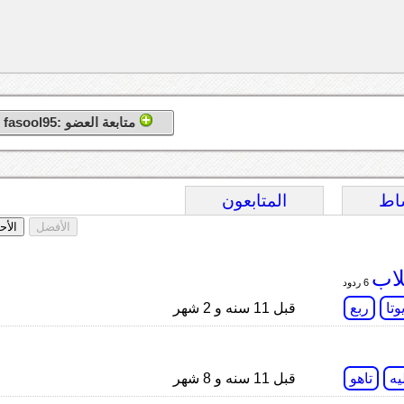
متابعة العضو :fasool95
اط
المتابعون
الأفضل
الأح
لاب
6 ردود
وتا
ربع
قبل 11 سنه و 2 شهر
يه
تاهو
قبل 11 سنه و 8 شهر