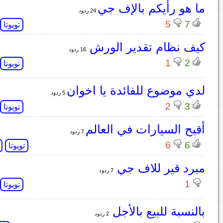
ما هو رأيكم بالإف جي
24 ردود
5
7
تويوتا
كيف نظام تقدير الورش
16 ردود
1
2
تويوتا
لدي موضوع للفائدة يا اخوان
5 ردود
2
3
تويوتا
أقبح السيارات في العالم
7 ردود
6
6
تويوتا
مبرد قير للاف جي
7 ردود
1
تويوتا
بالنسبة للبيع بالأجل
2 ردود