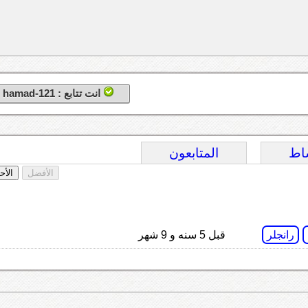
انت تتابع : hamad-121
اط
المتابعون
الأفضل
الأح
رانجلر
قبل 5 سنه و 9 شهر