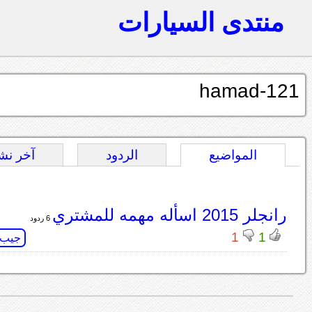
منتدى السيارات
hamad-121
المواضيع
الردود
آخر نش
رانجلر 2015 اسأله مهمه للمشتري
6 ردود
1
1
جيب