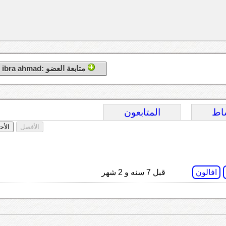
متابعة العضو :ibra ahmad
اط
المتابعون
الأفضل
الأح
افالون
قبل 7 سنه و 2 شهر