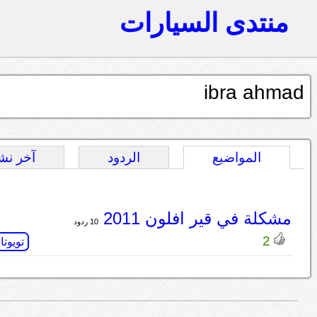
منتدى السيارات
ibra ahmad
المواضيع
الردود
آخر نش
مشكلة في قير افلون 2011
10 ردود
2
تويوتا