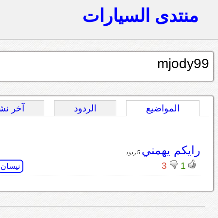
منتدى السيارات
mjody99
المواضيع
الردود
آخر نش
رايكم يهمني
5 ردود
3
1
نيسان