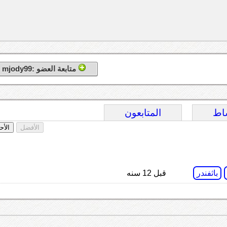
متابعة العضو :mjody99
اط
المتابعون
الأفضل
الأح
باثفندر
قبل 12 سنه