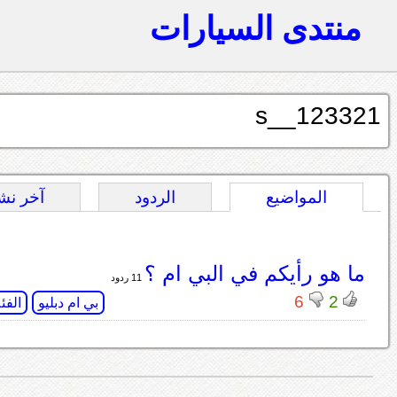
منتدى السيارات
s__123321
المواضيع
الردود
آخر نش
ما هو رأيكم في البي ام ؟
11 ردود
6
2
بي ام دبليو
الفئ