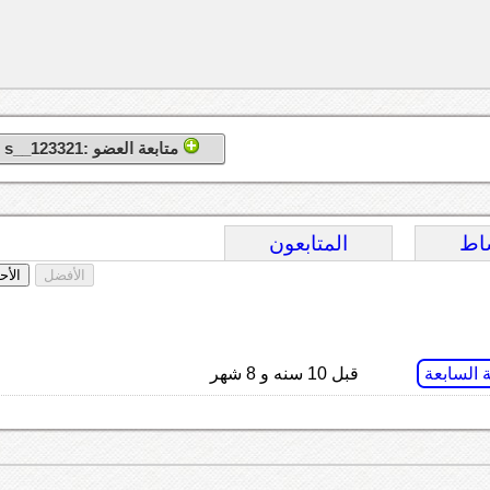
متابعة العضو :s__123321
اط
المتابعون
الأفضل
الأح
ة السابعة
قبل 10 سنه و 8 شهر