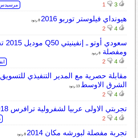
1
3
مرسيدس
هيونداي فيلوستر توربو 2016
8 ردود
2
4
سعودي أو
ومفصلة
8 ردود
2
4
انف
مقابلة حصرية مع المدير التنفيذي للتسويق
الشرق الاوسط
13 ردود
2
4
تجربتي الاولى عربيا لشفرولية ترافرس 2018
2
4
ش
تجربة مفصلة لبورشه مكان 2014
8 ردود