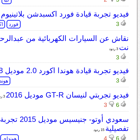
فيديو تجربة قيادة فورد اكسبدشن بلاتينيوم 2018
3
فورد
اك
نقاش عن السيارات الكهربائية من عبدالرحم
نت
3 ردود
3
فيديو تجربة قيادة هوندا اكورد 2.0 موديل 2018
3
هوندا
فيديو تجربتي لنيسان GT-R موديل 2016
3 ردود
3
6
سعودي أوتو- جنيسيس مو
تفصيلية
15 ردود
4
6
هونداي