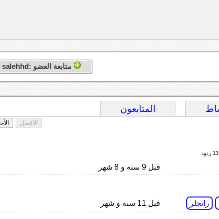
متابعة العضو :salehhd
اط
المتابعون
الأفضل
الأح
ود
قبل 9 سنه و 8 شهر
رانجلر
قبل 11 سنه و شهر