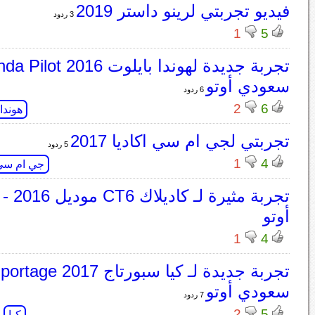
فيديو تجربتي لرينو داستر 2019
3 ردود
1
5
سعودي أوتو
6 ردود
2
6
هوندا
تجربتي لجي ام سي اكاديا 2017
5 ردود
1
4
جي ام سي
تجربة مثي
أوتو
1
4
سعودي أوتو
7 ردود
2
5
كيا