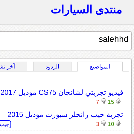
منتدى السيارات
salehhd
المواضيع
الردود
آخر نش
فيديو تجربتي لشانجان CS75 موديل 2017
13 رد
7
15
تجربة جيب رانجلر سبورت موديل 2015
3
10
جيب