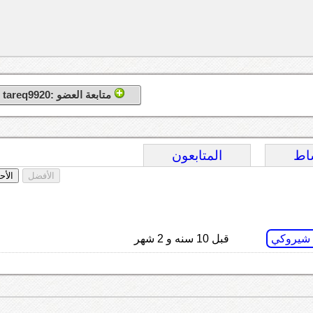
متابعة العضو :tareq9920
اط
المتابعون
الأفضل
الأح
 شيروكي
قبل 10 سنه و 2 شهر