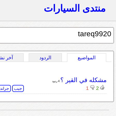
منتدى السيارات
tareq9920
المواضيع
الردود
آخر نش
مشكله في القير ؟
4 ردود
1
2
جيب
جراند