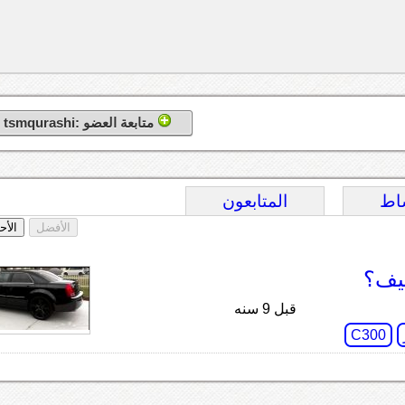
متابعة العضو :tsmqurashi
اط
المتابعون
الأفضل
الأح
ي الصيف؟
قبل 9 سنه
C300