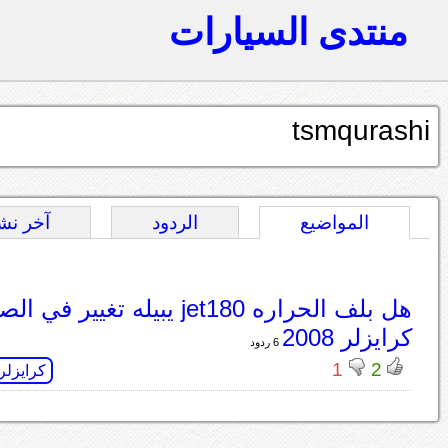
منتدى السيارات
tsmqurashi
المواضيع
الردود
آخر نش
هل بلف الحراره jet180 يبيله تغيير ف
كرايزلر 2008
6 ردود
1
2
كرايزلر