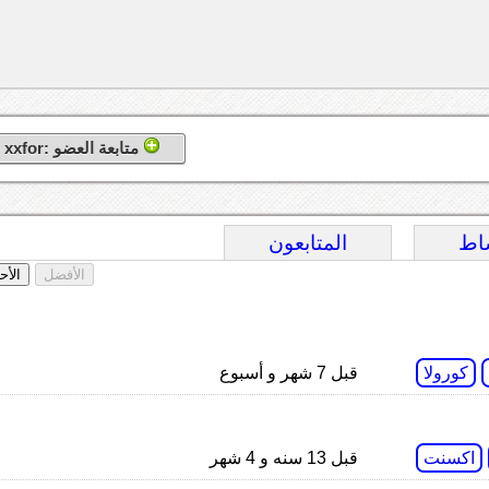
متابعة العضو :xxfor
اط
المتابعون
الأفضل
الأح
كورولا
قبل 7 شهر و أسبوع
اكسنت
قبل 13 سنه و 4 شهر