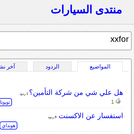
منتدى السيارات
xxfor
المواضيع
الردود
آخر نش
هل علي شي من شركة التأمين؟
1 ردود
1
تويوتا
استفسار عن الاكسنت
8 ردود
هونداي